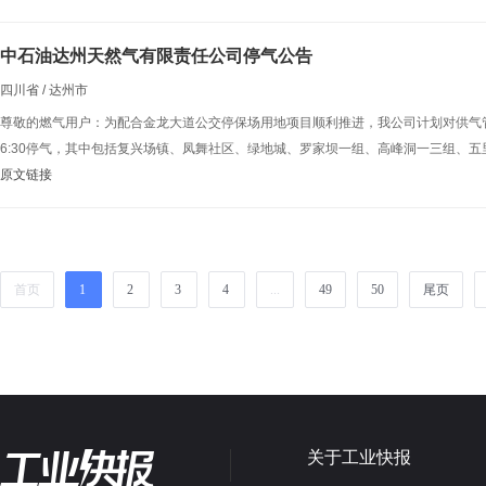
中石油达州天然气有限责任公司停气公告
四川省 / 达州市
尊敬的燃气用户：为配合金龙大道公交停保场用地项目顺利推进，我公司计划对供气管线进行
6:30停气，其中包括复兴场镇、凤舞社区、绿地城、罗家坝一组、高峰洞一三组、五
原文链接
首页
1
2
3
4
...
49
50
尾页
关于工业快报