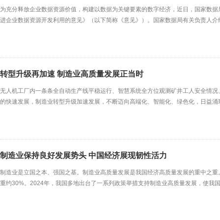
为充分释放企业数据资源价值，构建以数据为关键要素的数字经济，近日，国家数据
进企业数据资源开发利用的意见》（以下简称《意见》）。国家数据局有关负责人介
资源。《意见》从健全企业数据权益实现机制、培育企业数字化竞争力、赋能产业转
面作出具体部署。为完善企业数据权益形成机制，《意见》提
转型升级再加速 制造业高质量发展正当时
无人机工厂内一条条全自动生产线平稳运行、智慧系统全方位观测矿井工人安全情况
的快速发展，制造业转型升级加速发展，不断迈向高端化、智能化、绿色化，日益涌
合会联合发布了最新的中国采购经理指数(PMI)。数据显示，9月份，制造业PMI为4
业和装备制造业的表现尤为亮眼，PMI
制造业保持良好发展势头 中国经济展现韧性活力
制造业是立国之本、强国之基。制造业高质量发展是我国经济高质量发展的重中之重
重约30%。2024年，我国多地出台了一系列政策举措支持制造业高质量发展，使
理指数(PMI)也印证了这一积极态势。近日，中国物流与采购联合会、国家统计局服务业调
2024年11月下降0.2