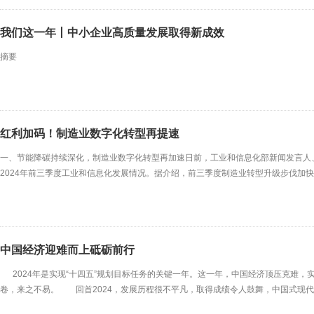
我们这一年丨中小企业高质量发展取得新成效
摘要
红利加码！制造业数字化转型再提速
一、节能降碳持续深化，制造业数字化转型再加速日前，工业和信息化部新闻发言人
2024年前三季度工业和信息化发展情况。据介绍，前三季度制造业转型升级步伐加
国家级智能制造示范工厂，建成万余家省级智能工厂，13家中国企业新入选全球“灯塔工
数字化转型城市试点，已推进近万家中小企
中国经济迎难而上砥砺前行
2024年是实现“十四五”规划目标任务的关键一年。这一年，中国经济顶压克难，
卷，来之不易。 回首2024，发展历程很不平凡，取得成绩令人鼓舞，中国式现代
能大，长期向好的基本面没有变也不会变，有信心更有能力实现长期稳定发展。 从“难