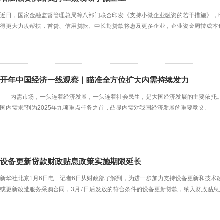
近日，国家金融监督管理总局等八部门联合印发《支持小微企业融资的若干措施》，
得更大力度帮扶，首贷、信用贷款、中长期贷款将惠及更多企业，企业资金周转成本
落实各项稳外贸政策，确保应贷尽贷、应续尽续。”金融监管总局局长李云泽说，对于受
年10月份，金融监管总局、国家发展改革委联合
开年中国经济一线观察｜瞄准全方位扩大内需持续发力
内需市场，一头连着经济发展，一头连着社会民生，是大国经济发展的主要依托。 
国内需求”列为2025年九项重点任务之首，凸显内需对我国经济发展的重要意义。
一战略基点，是应对外部冲击、稳定经济运行的有效途径，也是增强战略主动的长
设备更新贷款财政贴息政策实施期限延长
新华社北京1月6日电 记者6日从财政部了解到，为进一步加力支持设备更新和技术改
或更新改造服务采购合同，3月7日后发放的符合条件的设备更新贷款，纳入财政贴
备更新相关再贷款额度用完为止。2024年6月，财政部、国家发展改革委、中国人
据通知，经营主体按照相关要求实施设备更新