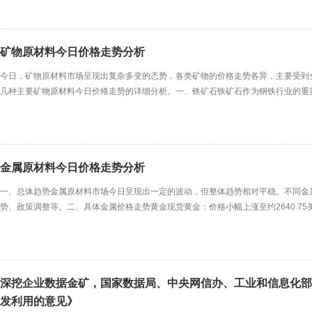
矿物原材料今日价格走势分析
今日，矿物原材料市场呈现出复杂多变的态势，各类矿物的价格走势各异，主要受到
几种主要矿物原材料今日价格走势的详细分析。一、铁矿石铁矿石作为钢铁行业的重
主要是由于全球铁矿石供应过剩，而钢铁需求增长乏力所致。此外，近期环保政策的
苏，钢铁需求有望增加，铁矿石价格或将迎来反弹。二、铝土
金属原材料今日价格走势分析
一、总体趋势金属原材料市场今日呈现出一定的波动，但整体趋势相对平稳。不同金
势、政策调整等。二、具体金属价格走势黄金现货黄金：价格小幅上涨至约2640.75美元
资产，其需求在不确定性加大的背景下得到有效支撑。黄金T+D（纸黄金）：价格为62
白银现货白银：价格下跌
深挖企业数据金矿，国家数据局、中央网信办、工业和信息化部
发利用的意见》