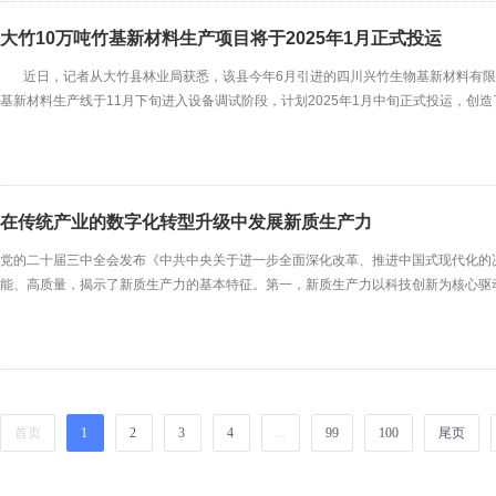
大竹10万吨竹基新材料生产项目将于2025年1月正式投运
近日，记者从大竹县林业局获悉，该县今年6月引进的四川兴竹生物基新材料有限责
基新材料生产线于11月下旬进入设备调试阶段，计划2025年1月中旬正式投运，创
县经开区，建设分为三期，计划总投资33亿元，总占地面积800余亩。项目一期总占
7.5
在传统产业的数字化转型升级中发展新质生产力
党的二十届三中全会发布《中共中央关于进一步全面深化改革、推进中国式现代化的决
能、高质量，揭示了新质生产力的基本特征。第一，新质生产力以科技创新为核心驱
的质态具有决定性影响。从历史进程看，18世纪的机械化，到19世纪的电气化，到
科技革命和产业变革加快推进，大数据、云计算、
首页
1
2
3
4
...
99
100
尾页