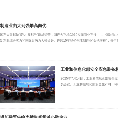
生铁218万吨、环比下降4.9%，日产钢材414万吨、环比下降0.7%。分地区来
制造业由大到强攀高向优
国产大型邮轮“爱达·魔都号”建成运营，国产大飞机C919实现商业飞行……中国制
制造业综合实力和国际影响力大幅提升。连续15年稳坐全球制造业“头把交椅”，每年
类最齐全、产业体系最完整，立足已有基础，中国制造积极向高端化、智能化、绿色化
国制造业最突出的表现是规模优势持
工业和信息化部安全应急装备
2025年7月14日，工业和信息化部安
员会议。工业和信息化部安全生产司、科
业专家共80余人参加会议。工业和信息
技司有关负责同志共同为工作组揭牌。会
策部署重要举措，是凝聚产业共识、加强
增加融资供给支持重点领域小微企业