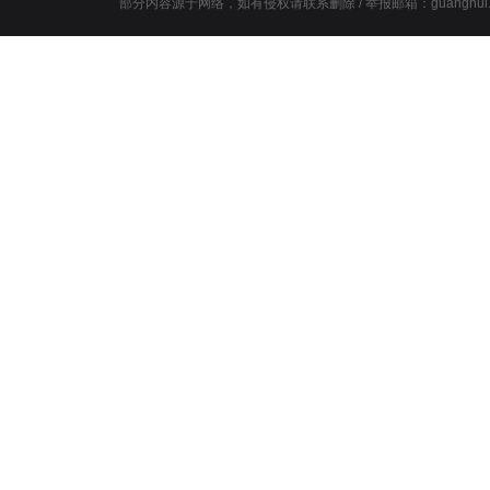
部分内容源于网络，如有侵权请联系删除 / 举报邮箱：guanghui.wang@l